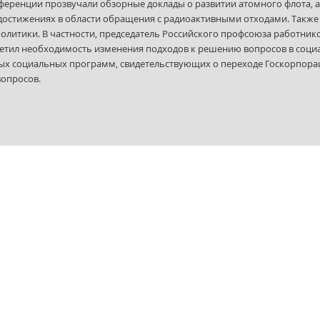
ференции прозвучали обзорные доклады о развитии атомного флота, ат
достижениях в области обращения с радиоактивными отходами. Такж
олитики. В частности, председатель Российского профсоюза работник
тил необходимость изменения подходов к решению вопросов в социал
х социальных программ, свидетельствующих о переходе Госкорпора
опросов.