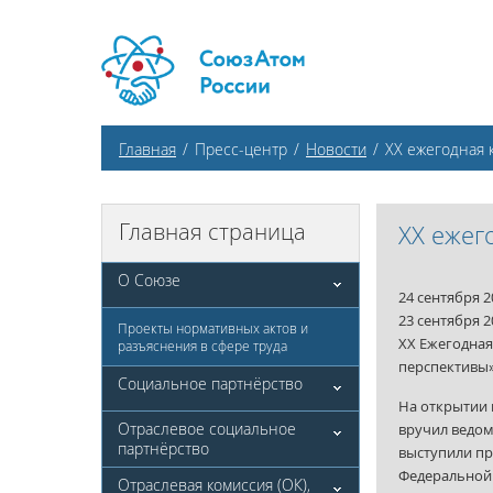
Главная
/
Пресс-центр
/
Новости
/
ХХ ежегодная 
Главная страница
ХХ ежег
О Союзе
24 сентября 2
23 сентября 
Проекты нормативных актов и
XX Ежегодная
разъяснения в сфере труда
перспективы»
Социальное партнёрство
На открытии 
Отраслевое социальное
вручил ведом
партнёрство
выступили пр
Федеральной 
Отраслевая комиссия (ОК),