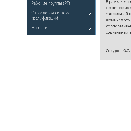
В рамках кон
Рабочие группы (РГ)
технических 
Отраслевая система
социальной п
квалификаций
Фомичев отме
корпоративны
Новости
социальных в
Сокуров Ю.С.