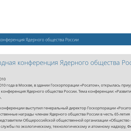
конференция Ядерного общества России
одная конференция Ядерного общества Ро
010
2010 года в Москве, в здании Госкорпорации «Росатом», открылась при
 конференция Ядерного общества России. Тема конференции: «Развити
.
конференции выступил генеральный директор Госкорпорации «Росатом
ственные награды членам Ядерного общества России в честь 65-летия
едставители Общероссийской общественной организации «Общество «З
службы по экологическому, технологическому и атомному надзору, Ф