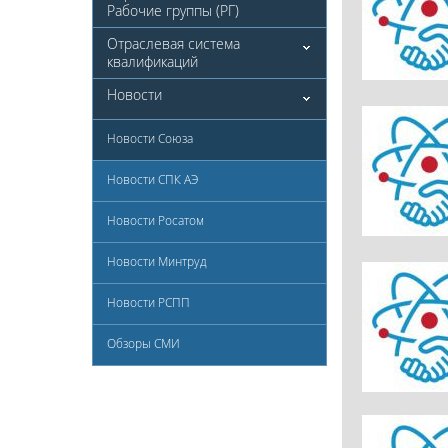
Рабочие группы (РГ)
Отраслевая система
квалификаций
Новости
Новости Союза
Новости СПК АЭ
Новости Росатом
Новости Минтруд
Новости РСПП
Обзоры СМИ