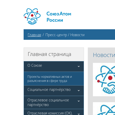
Главная
/
Пресс-центр / Новости
Главная страница
Новост
О Союзе
Проекты нормативных актов и
разъяснения в сфере труда
Социальное партнёрство
Отраслевое социальное
партнёрство
Отраслевая комиссия (ОК),